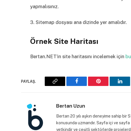
yapmalısınız.
3. Sitemap dosyası ana dizinde yer amalıdır.
Örnek Site Haritası
Bertan.NET’in site haritasını incelemek için
bu
PAYLAŞ.
Copy
Facebook
Pinterest
Link
Link
Bertan Uzun
Bertan 20 yılı aşkın deneyime sahip bir
konusunda uzmandır. Sayfa içi ve sayfa 
yetkindir ve çeşitli sektörlerde projele