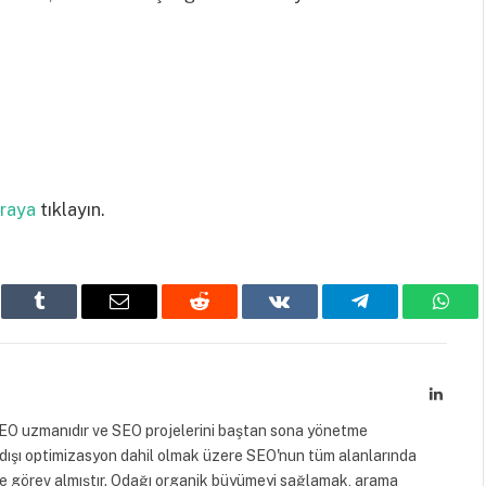
raya
tıklayın.
edIn
Tumblr
Email
Reddit
VKontakte
Telegram
What
Linked
 SEO uzmanıdır ve SEO projelerini baştan sona yönetme
dışı optimizasyon dahil olmak üzere SEO'nun tüm alanlarında
rde görev almıştır. Odağı organik büyümeyi sağlamak, arama