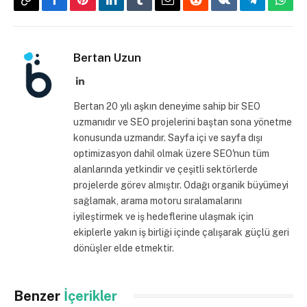
Copy
Facebook
Pinterest
LinkedIn
Tumblr
Email
Reddit
VKontakte
Telegram
What
Link
Bertan Uzun
LinkedIn
Bertan 20 yılı aşkın deneyime sahip bir SEO
uzmanıdır ve SEO projelerini baştan sona yönetme
konusunda uzmandır. Sayfa içi ve sayfa dışı
optimizasyon dahil olmak üzere SEO'nun tüm
alanlarında yetkindir ve çeşitli sektörlerde
projelerde görev almıştır. Odağı organik büyümeyi
sağlamak, arama motoru sıralamalarını
iyileştirmek ve iş hedeflerine ulaşmak için
ekiplerle yakın iş birliği içinde çalışarak güçlü geri
dönüşler elde etmektir.
Benzer
İçerikler