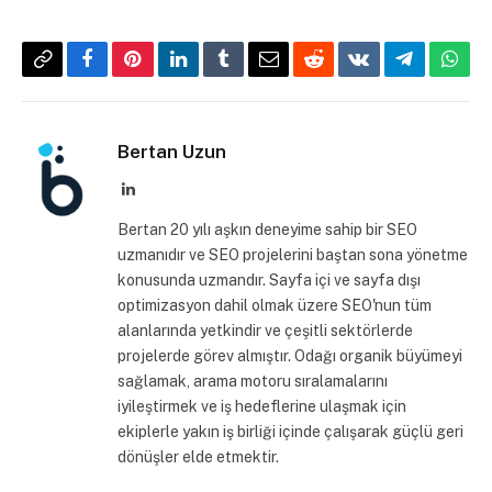
Copy
Facebook
Pinterest
LinkedIn
Tumblr
Email
Reddit
VKontakte
Telegram
What
Link
Bertan Uzun
LinkedIn
Bertan 20 yılı aşkın deneyime sahip bir SEO
uzmanıdır ve SEO projelerini baştan sona yönetme
konusunda uzmandır. Sayfa içi ve sayfa dışı
optimizasyon dahil olmak üzere SEO'nun tüm
alanlarında yetkindir ve çeşitli sektörlerde
projelerde görev almıştır. Odağı organik büyümeyi
sağlamak, arama motoru sıralamalarını
iyileştirmek ve iş hedeflerine ulaşmak için
ekiplerle yakın iş birliği içinde çalışarak güçlü geri
dönüşler elde etmektir.