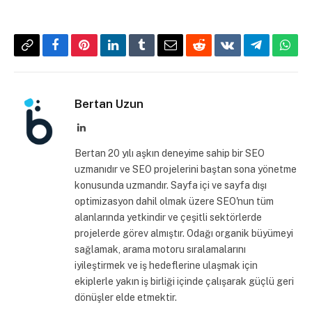
Copy
Facebook
Pinterest
LinkedIn
Tumblr
Email
Reddit
VKontakte
Telegram
What
Link
Bertan Uzun
LinkedIn
Bertan 20 yılı aşkın deneyime sahip bir SEO
uzmanıdır ve SEO projelerini baştan sona yönetme
konusunda uzmandır. Sayfa içi ve sayfa dışı
optimizasyon dahil olmak üzere SEO'nun tüm
alanlarında yetkindir ve çeşitli sektörlerde
projelerde görev almıştır. Odağı organik büyümeyi
sağlamak, arama motoru sıralamalarını
iyileştirmek ve iş hedeflerine ulaşmak için
ekiplerle yakın iş birliği içinde çalışarak güçlü geri
dönüşler elde etmektir.