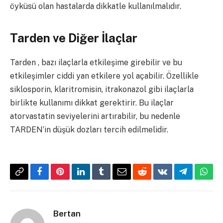
öyküsü olan hastalarda dikkatle kullanılmalıdır.
Tarden ve Diğer İlaçlar
Tarden , bazı ilaçlarla etkileşime girebilir ve bu
etkileşimler ciddi yan etkilere yol açabilir. Özellikle
siklosporin, klaritromisin, itrakonazol gibi ilaçlarla
birlikte kullanımı dikkat gerektirir. Bu ilaçlar
atorvastatin seviyelerini artırabilir, bu nedenle
TARDEN’in düşük dozları tercih edilmelidir.
Copy
Facebook
Pinterest
LinkedIn
Tumblr
Email
Reddit
VKontakte
Telegram
What
Link
Bertan