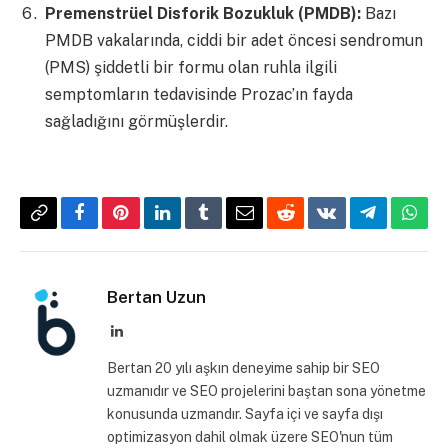
Premenstrüel Disforik Bozukluk (PMDB):
Bazı
PMDB vakalarında, ciddi bir adet öncesi sendromun
(PMS) şiddetli bir formu olan ruhla ilgili
semptomların tedavisinde Prozac’ın fayda
sağladığını görmüşlerdir.
Copy
Facebook
Pinterest
LinkedIn
Tumblr
Email
Reddit
VKontakte
Telegram
What
Link
Bertan Uzun
LinkedIn
Bertan 20 yılı aşkın deneyime sahip bir SEO
uzmanıdır ve SEO projelerini baştan sona yönetme
konusunda uzmandır. Sayfa içi ve sayfa dışı
optimizasyon dahil olmak üzere SEO'nun tüm