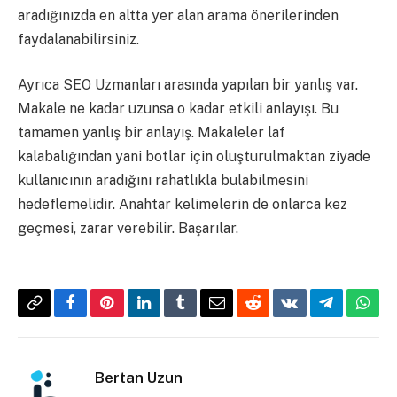
aradığınızda en altta yer alan arama önerilerinden
faydalanabilirsiniz.
Ayrıca SEO Uzmanları arasında yapılan bir yanlış var.
Makale ne kadar uzunsa o kadar etkili anlayışı. Bu
tamamen yanlış bir anlayış. Makaleler laf
kalabalığından yani botlar için oluşturulmaktan ziyade
kullanıcının aradığını rahatlıkla bulabilmesini
hedeflemelidir. Anahtar kelimelerin de onlarca kez
geçmesi, zarar verebilir. Başarılar.
Copy
Facebook
Pinterest
LinkedIn
Tumblr
Email
Reddit
VKontakte
Telegram
What
Link
Bertan Uzun