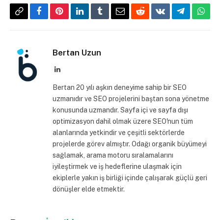
Copy
Facebook
Pinterest
LinkedIn
Tumblr
Email
Reddit
VKontakte
Telegram
What
Link
Bertan Uzun
LinkedIn
Bertan 20 yılı aşkın deneyime sahip bir SEO
uzmanıdır ve SEO projelerini baştan sona yönetme
konusunda uzmandır. Sayfa içi ve sayfa dışı
optimizasyon dahil olmak üzere SEO'nun tüm
alanlarında yetkindir ve çeşitli sektörlerde
projelerde görev almıştır. Odağı organik büyümeyi
sağlamak, arama motoru sıralamalarını
iyileştirmek ve iş hedeflerine ulaşmak için
ekiplerle yakın iş birliği içinde çalışarak güçlü geri
dönüşler elde etmektir.