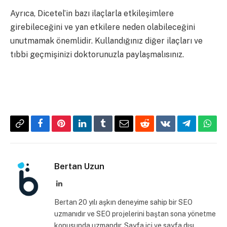
Ayrıca, Dicetel’in bazı ilaçlarla etkileşimlere
girebileceğini ve yan etkilere neden olabileceğini
unutmamak önemlidir. Kullandığınız diğer ilaçları ve
tıbbi geçmişinizi doktorunuzla paylaşmalısınız.
Copy
Facebook
Pinterest
LinkedIn
Tumblr
Email
Reddit
VKontakte
Telegram
What
Link
Bertan Uzun
LinkedIn
Bertan 20 yılı aşkın deneyime sahip bir SEO
uzmanıdır ve SEO projelerini baştan sona yönetme
konusunda uzmandır. Sayfa içi ve sayfa dışı