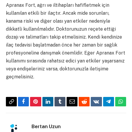
Apranax Fort, ağrı ve iltihapları hafifletmek için
kullanılan etkili bir ilaçtır. Ancak mide sorunları,
kanama riski ve diğer olası yan etkiler nedeniyle
dikkatli kullanılmalıdır. Doktorunuzun reçete ettiği
dozajı ve talimatları takip etmelisiniz. Kendi kendinize
ilaç tedavisi başlatmadan önce her zaman bir sağlık
profesyoneline danışmak önemlidir. Eğer Apranax Fort
kullanımı sırasında rahatsız edici yan etkiler yaşarsanız
veya endişeleriniz varsa, doktorunuzla iletişime
geçmelisiniz.
Copy
Facebook
Pinterest
LinkedIn
Tumblr
Email
Reddit
VKontakte
Telegram
What
Link
Bertan Uzun